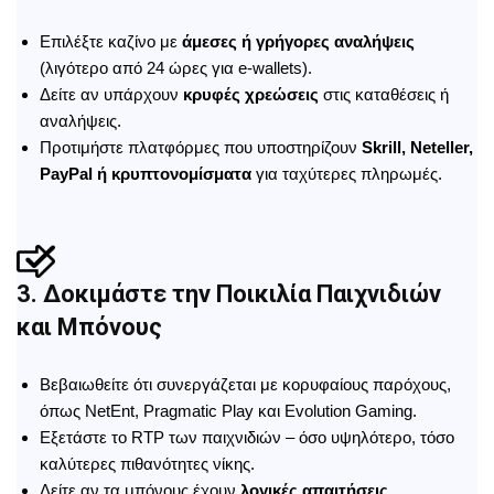
Επιλέξτε καζίνο με
άμεσες ή γρήγορες αναλήψεις
(λιγότερο από 24 ώρες για e-wallets).
Δείτε αν υπάρχουν
κρυφές χρεώσεις
στις καταθέσεις ή
αναλήψεις.
Προτιμήστε πλατφόρμες που υποστηρίζουν
Skrill, Neteller,
PayPal ή κρυπτονομίσματα
για ταχύτερες πληρωμές.
3. Δοκιμάστε την Ποικιλία Παιχνιδιών
και Μπόνους
Βεβαιωθείτε ότι συνεργάζεται με κορυφαίους παρόχους,
όπως NetEnt, Pragmatic Play και Evolution Gaming.
Εξετάστε το RTP των παιχνιδιών – όσο υψηλότερο, τόσο
καλύτερες πιθανότητες νίκης.
Δείτε αν τα μπόνους έχουν
λογικές απαιτήσεις