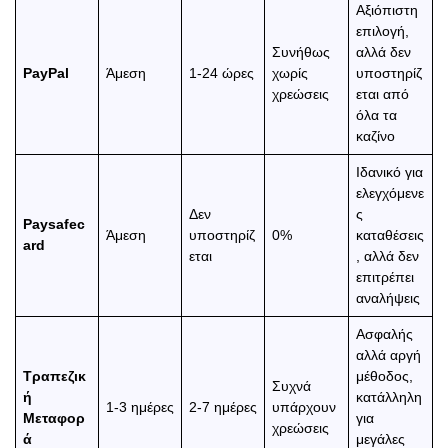
Αξιόπιστη
επιλογή,
Συνήθως
αλλά δεν
PayPal
Άμεση
1-24 ώρες
χωρίς
υποστηρίζ
χρεώσεις
εται από
όλα τα
καζίνο
Ιδανικό για
ελεγχόμενε
Δεν
ς
Paysafec
Άμεση
υποστηρίζ
0%
καταθέσεις
ard
εται
, αλλά δεν
επιτρέπει
αναλήψεις
Ασφαλής
αλλά αργή
Τραπεζικ
μέθοδος,
Συχνά
ή
κατάλληλη
1-3 ημέρες
2-7 ημέρες
υπάρχουν
Μεταφορ
για
χρεώσεις
ά
μεγάλες