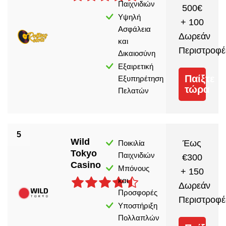
Παιχνιδιών
500€
Υψηλή
+ 100
Ασφάλεια
Δωρεάν
και
Περιστροφέ
Δικαιοσύνη
Εξαιρετική
Παίξτε
Εξυπηρέτηση
τώρα
Πελατών
5
Wild
Έως
Ποικιλία
Tokyo
Παιχνιδιών
€300
Casino
Μπόνους
+ 150
και
Δωρεάν
Προσφορές
Περιστροφέ
Υποστήριξη
Πολλαπλών