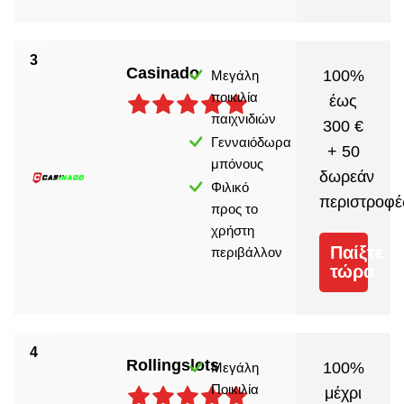
3
Casinado
100%
Μεγάλη
ποικιλία
έως
παιχνιδιών
300 €
Γενναιόδωρα
+ 50
μπόνους
δωρεάν
Φιλικό
περιστροφέ
προς το
χρήστη
Παίξτε
περιβάλλον
τώρα
4
Rollingslots
100%
Μεγάλη
Ποικιλία
μέχρι