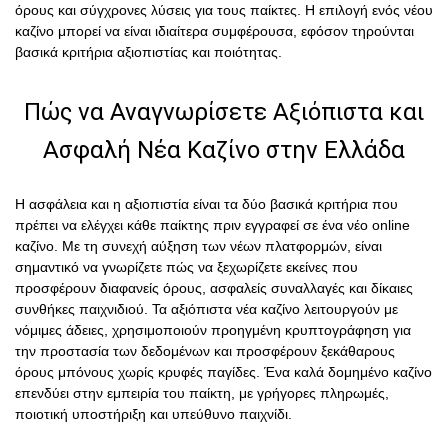
όρους και σύγχρονες λύσεις για τους παίκτες. Η επιλογή ενός νέου
καζίνο μπορεί να είναι ιδιαίτερα συμφέρουσα, εφόσον τηρούνται
βασικά κριτήρια αξιοπιστίας και ποιότητας.
Πώς να Αναγνωρίσετε Αξιόπιστα και
Ασφαλή Νέα Καζίνο στην Ελλάδα
Η ασφάλεια και η αξιοπιστία είναι τα δύο βασικά κριτήρια που
πρέπει να ελέγχει κάθε παίκτης πριν εγγραφεί σε ένα νέο online
καζίνο. Με τη συνεχή αύξηση των νέων πλατφορμών, είναι
σημαντικό να γνωρίζετε πώς να ξεχωρίζετε εκείνες που
προσφέρουν διαφανείς όρους, ασφαλείς συναλλαγές και δίκαιες
συνθήκες παιχνιδιού. Τα αξιόπιστα νέα καζίνο λειτουργούν με
νόμιμες άδειες, χρησιμοποιούν προηγμένη κρυπτογράφηση για
την προστασία των δεδομένων και προσφέρουν ξεκάθαρους
όρους μπόνους χωρίς κρυφές παγίδες. Ένα καλά δομημένο καζίνο
επενδύει στην εμπειρία του παίκτη, με γρήγορες πληρωμές,
ποιοτική υποστήριξη και υπεύθυνο παιχνίδι.