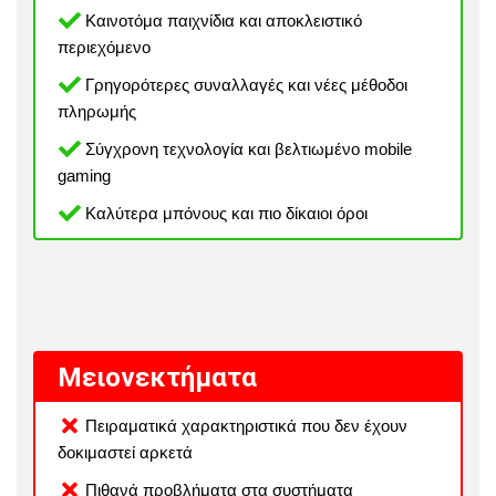
Καινοτόμα παιχνίδια και αποκλειστικό
περιεχόμενο
Γρηγορότερες συναλλαγές και νέες μέθοδοι
πληρωμής
Σύγχρονη τεχνολογία και βελτιωμένο mobile
gaming
Καλύτερα μπόνους και πιο δίκαιοι όροι
Μειονεκτήματα
Πειραματικά χαρακτηριστικά που δεν έχουν
δοκιμαστεί αρκετά
Πιθανά προβλήματα στα συστήματα