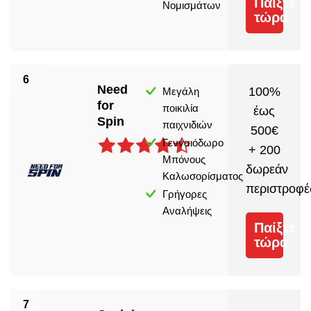
Παίξτε
Νομισμάτων
τώρα
6
Need
100%
Μεγάλη
for
ποικιλία
έως
Spin
παιχνιδιών
500€
Γενναιόδωρο
+ 200
Μπόνους
δωρεάν
Καλωσορίσματος
περιστροφέ
Γρήγορες
Αναλήψεις
Παίξτε
τώρα
7