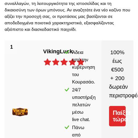
συναλλαγών, τη λειτουργικότητα της ιστοσελίδας και τη
δικαιοσύνη των όρων μπόνους. Αν αναζητάτε ένα νέο καζίνο που
αξίζει την προσοχή σας, οι προτάσεις μας βασίζονται σε
αποδεδειγμένα ποιοτικά χαρακτηριστικά, εξασφαλίζοντας
αξιόπιστο και διασκεδαστικό παιχνίδι.
1
VikingLuck
100%
Άδεια
από την
έως
κυβέρνηση
€500
του
+ 200
Κουρασάο.
δωρεάν
24/7
περιστροφέ
υποστήριξη
πελατών
μέσω
Παίξτε
τώρα
live chat.
Πάνω
από