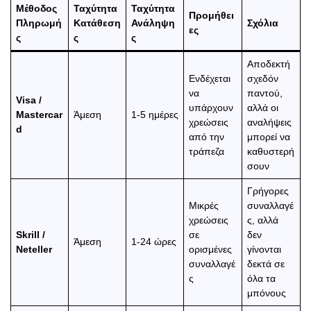
Μέθοδος
Ταχύτητα
Ταχύτητα
Προμήθει
Πληρωμή
Κατάθεση
Ανάληψη
Σχόλια
ες
ς
ς
ς
Αποδεκτή
Ενδέχεται
σχεδόν
να
παντού,
Visa /
υπάρχουν
αλλά οι
Mastercar
Άμεση
1-5 ημέρες
χρεώσεις
αναλήψεις
d
από την
μπορεί να
τράπεζα
καθυστερή
σουν
Γρήγορες
Μικρές
συναλλαγέ
χρεώσεις
ς, αλλά
Skrill /
σε
δεν
Άμεση
1-24 ώρες
Neteller
ορισμένες
γίνονται
συναλλαγέ
δεκτά σε
ς
όλα τα
μπόνους