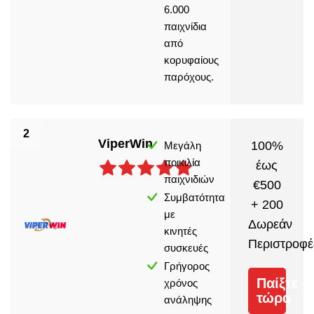
6.000
παιχνίδια
από
κορυφαίους
παρόχους.
2
ViperWin
100%
Μεγάλη
ποικιλία
έως
παιχνιδιών
€500
Συμβατότητα
+ 200
με
Δωρεάν
κινητές
Περιστροφέ
συσκευές
Γρήγορος
Παίξτε
χρόνος
τώρα
ανάληψης